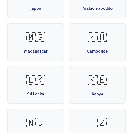
Japon
Arabie Saoudite
🇲🇬
🇰🇭
Madagascar
Cambodge
🇱🇰
🇰🇪
Sri Lanka
Kenya
🇳🇬
🇹🇿