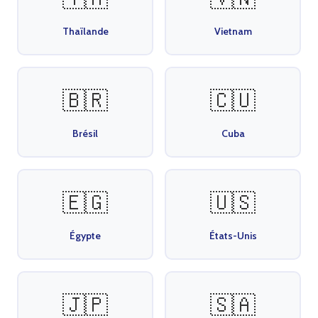
Thaïlande
Vietnam
🇧🇷
🇨🇺
Brésil
Cuba
🇪🇬
🇺🇸
Égypte
États-Unis
🇯🇵
🇸🇦