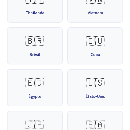
Thaïlande
Vietnam
🇧🇷
🇨🇺
Brésil
Cuba
🇪🇬
🇺🇸
Égypte
États-Unis
🇯🇵
🇸🇦