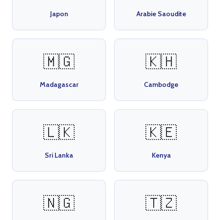
Japon
Arabie Saoudite
🇲🇬
🇰🇭
Madagascar
Cambodge
🇱🇰
🇰🇪
Sri Lanka
Kenya
🇳🇬
🇹🇿