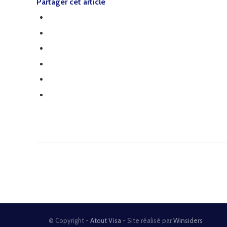
Partager cet article
/wp-
content/uploads/2023/07/otentionvisasaffairetouri
900
1600
Atout
Visa
/wp-
content/uploads/2019/11/atout-
© Copyright -
Atout Visa
- Site réalisé par
Winsiders