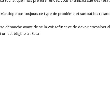
 touristique, mais prendre rendez vous à l’ambassade des tétats u
n’anticipe pas toujours ce type de problème et surtout les retar
e démarche avant de se la voir refuser et de devoir enchaîner a
on est éligible à l’Esta !