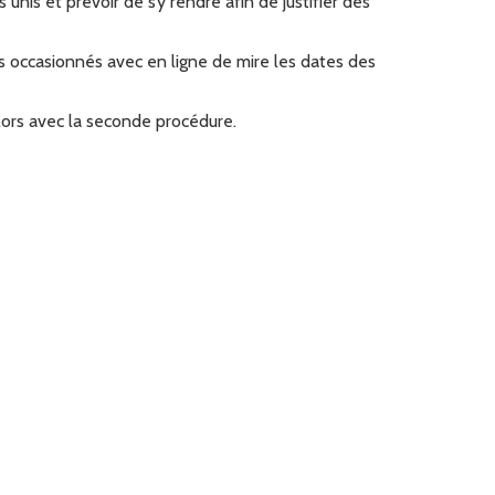
nis et prévoir de s’y rendre afin de justifier des
ds occasionnés avec en ligne de mire les dates des
lors avec la seconde procédure.