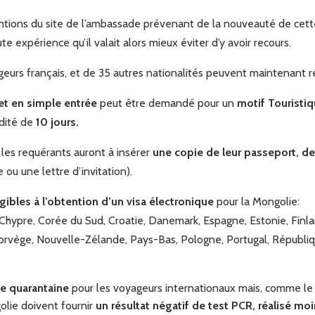
mentions du site de l’ambassade prévenant de la nouveauté de cett
 expérience qu’il valait alors mieux éviter d’y avoir recours.
geurs français, et de 35 autres nationalités peuvent maintenant 
t en simple entrée
peut être demandé pour un
motif Touristiq
idité de
10 jours.
, les requérants auront à insérer
une copie de leur passeport, de 
e ou une lettre d’invitation).
igibles à l’obtention d’un visa électronique
pour la Mongolie:
e, Chypre, Corée du Sud, Croatie, Danemark, Espagne, Estonie, Finlan
Norvège, Nouvelle-Zélande, Pays-Bas, Pologne, Portugal, Républ
e quarantaine
pour les voyageurs internationaux mais, comme le 
olie doivent fournir
un résultat négatif de test PCR, réalisé m