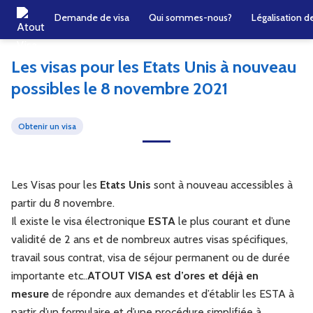
Demande de visa
Qui sommes-nous?
Légalisation 
Les visas pour les Etats Unis à nouveau
possibles le 8 novembre 2021
Obtenir un visa
Les Visas pour les
Etats Unis
sont à nouveau accessibles à
partir du 8 novembre.
Il existe le visa électronique
ESTA
le plus courant et d’une
validité de 2 ans et de nombreux autres visas spécifiques,
travail sous contrat, visa de séjour permanent ou de durée
importante etc..
ATOUT VISA est d’ores et déjà en
mesure
de répondre aux demandes et d’établir les ESTA à
partir d’un formulaire et d’une procédure simplifiée à