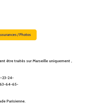
Assurances / Photos
t être traités sur Marseille uniquement ,
0-23-24-
-63-64-65-
ade Parisienne.